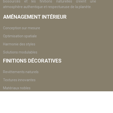
biosourcés et les finitions naturelles créent une
atmosphère authentique et respectueuse de la planète.
AMÉNAGEMENT INTÉRIEUR
Conception sur mesure
Optimisation spatiale
Harmonie des styles
Solutions modulables
FINITIONS DÉCORATIVES
Revêtements naturels
Textures innovantes
Matériaux nobles
Détails raffinés